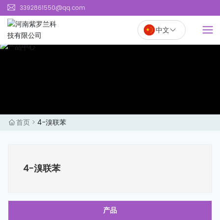
page contents
3392861550@qq.com
河
南
中文
紫
罗
兰
科
技
有
限
公
首页
4-溴联苯
司
官
网
4-溴联苯
产品