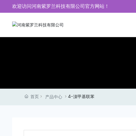
page contents
欢迎访问河南紫罗兰科技有限公司官方网站！
河
南
紫
罗
兰
科
技
有
限
公
司
官
网
首页
4-溴甲基联苯
产品中心