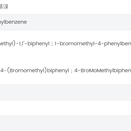
基溴
ylbenzene
thyl)-1,1'-biphenyl；1-bromomethyl-4-phenyl
；4-(Bromomethyl)biphenyl；4-BroMoMethylbiphe