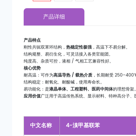
产品详细
产品特点
刚性共轭双苯环结构，
热稳定性极强
，高温下不易分解。
结构规整、易衍生化，可灵活接入各类官能团。
纯度高、杂质可控，液相 / 气相工艺兼容性好。
核心优势
耐高温：可作为
高温导热 / 载热介质
，长期耐受 250–400
结构稳定：耐氧化、耐酸碱，使用寿命长。
易功能化：是
液晶单体、工程塑料、医药中间体
的理想骨架
应用价值
广泛用于高温传热系统、显示材料、特种高分子、
中文名称
4-溴甲基联苯