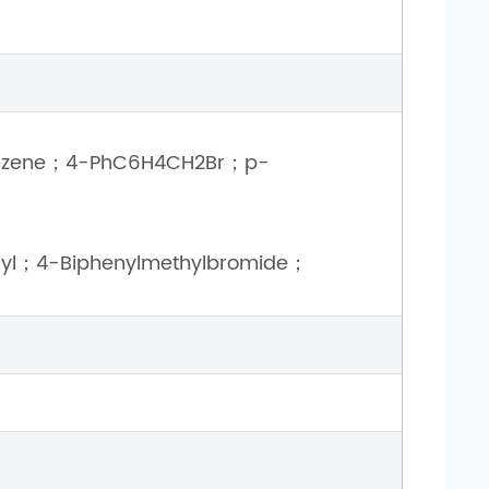
benzene；4-PhC6H4CH2Br；p-
nyl；4-Biphenylmethylbromide；