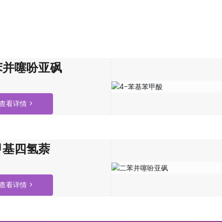
苯并噻吩亚砜
查看详情 >
甲基四氢萘
查看详情 >