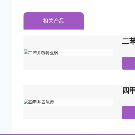
相关产品
二
四