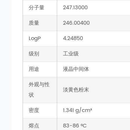
分子量
247.13000
质量
246.00400
LogP
4.24850
级别
工业级
用途
液晶中间体
外观与性
淡黄色粉末
状
密度
1.341 g/cm³
熔点
83-86 °C