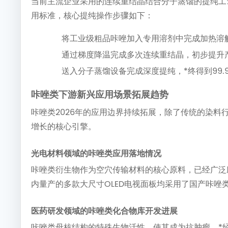
当前主流企业采用的连续重结晶结合分子蒸馏的提纯工艺
用标准，核心提纯操作步骤如下：
将工业级粗品咔唑加入专用溶剂中完成加热溶
通过梯度降温完成多次连续重结晶，初步提升产
送入分子蒸馏设备完成深度提纯，*终得到99.
咔唑类下游新兴应用场景拓展趋势
咔唑类2026年的应用边界持续拓展，除了传统的染
增长的核心引擎。
光电材料领域的咔唑类应用落地情况
咔唑类衍生物作为空穴传输材料的核心原料，已经广泛应
内量产的多款大尺寸OLED电视面板均采用了国产咔
医药研发领域的咔唑类化合物库开发进展
咔唑类母核结构的特殊生物活性，使其成为抗肿瘤、*