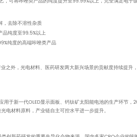
，可将咔唑类产品的纯度提升至99.99%以上，完全满足电子
解，去除不溶性杂质
品纯度至99.5%以上
99%纯度的高端咔唑类产品
料行业之外，光电材料、医药研发两大新兴场景的贡献度持续提升
用于新一代OLED显示面板、钙钛矿太阳能电池的生产环节，20
唑类光电材料原料，产业链自主可控水平进一步提升。
经类创新药研发的重要先导化合物来源，国内多家CRO企业的咔