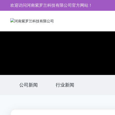
page contents
欢迎访问河南紫罗兰科技有限公司官方网站！
河
南
紫
罗
兰
科
技
有
限
公
司
官
网
公司新闻
行业新闻