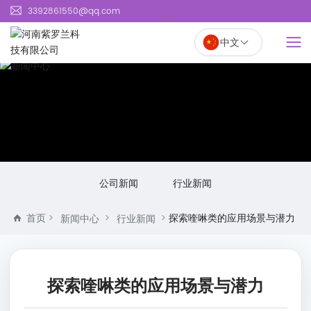
page contents
3392861550@qq.com
河
南
中文
紫
罗
兰
科
技
有
限
公
司
公司新闻
行业新闻
官
网
首页
探索喹啉类的应用场景与潜力
新闻中心
行业新闻
探索喹啉类的应用场景与潜力